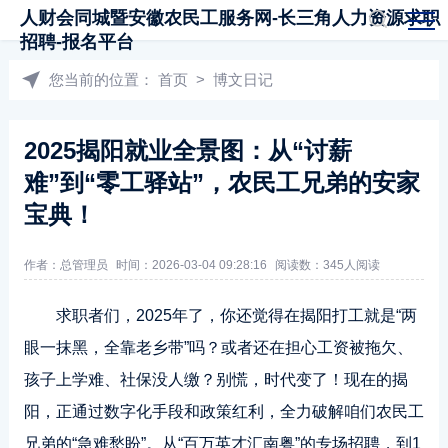
人财会同城暨安徽农民工服务网-长三角人力资源求职
招聘-报名平台
您当前的位置：
首页
>
博文日记
2025揭阳就业全景图：从“讨薪
难”到“零工驿站”，农民工兄弟的安家
宝典！
作者：总管理员
时间：2026-03-04 09:28:16
阅读数：345人阅读
求职者们，2025年了，你还觉得在揭阳打工就是“两
眼一抹黑，全靠老乡带”吗？或者还在担心工资被拖欠、
孩子上学难、社保没人缴？别慌，时代变了！现在的揭
阳，正通过数字化手段和政策红利，全力破解咱们农民工
兄弟的“急难愁盼”。从“百万英才汇南粤”的专场招聘，到1