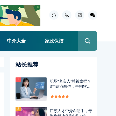
中介大全
家政保洁
站长推荐
1
职场“老实人”总被拿捏？
3句话点醒你，告别软柿
子人生
2
江苏人才中介AI助手，专
为您解决各种“找人难