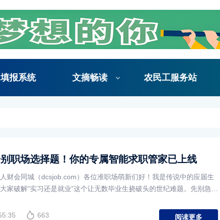
填报系统
文摘畅读
农民工服务站
告别职场选择题！你的专属智能求职管家已上线
财会同城（dcsjob.com）各位准职场萌新们好！我是传说中的应届生
大家破解“实习还是就业”这个让无数毕业生挠破头的世纪难题。先别急着
55:35
663
阅读更多