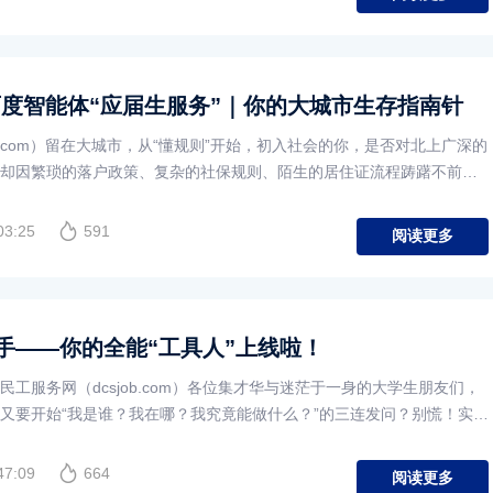
百度智能体“应届生服务”｜你的大城市生存指南针
jy.com）留在大城市，从“懂规则”开始，初入社会的你，是否对北上广深的
却因繁琐的落户政策、复杂的社保规则、陌生的居住证流程踌躇不前？
03:25
591
阅读更多
手——你的全能“工具人”上线啦！
工服务网（dcsjob.com）各位集才华与迷茫于一身的大学生朋友们，
又要开始“我是谁？我在哪？我究竟能做什么？”的三连发问？别慌！实习
47:09
664
阅读更多