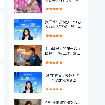
3
找工难？招聘烦？“江苏
人力雷达”正式上线！一
键解锁高效求职招聘新
体验！
4
中山破局！2025年这样
破解企业招工难、农民
工就业难、子女入学难
5
“浙”里有我，劳务无忧
——您的浙江劳务达人
助手上线啦！
6
2026年展望铜陵农民工